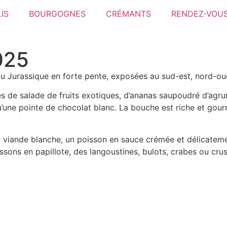
IS
BOURGOGNES
CRÉMANTS
RENDEZ-VOUS
025
du Jurassique en forte pente, exposées au sud-est, nord-ou
mes de salade de fruits exotiques, d’ananas saupoudré d’ag
’une pointe de chocolat blanc. La bouche est riche et gourm
viande blanche, un poisson en sauce crémée et délicatemen
issons en papillote, des langoustines, bulots, crabes ou cru