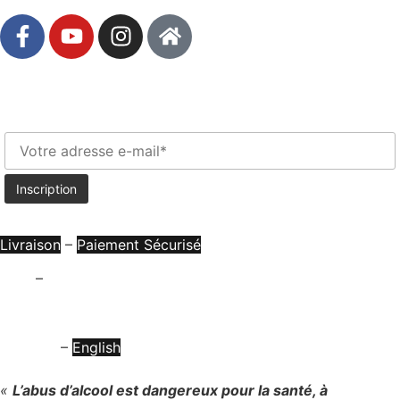
Newsletter
Livraison
–
Paiement Sécurisé
CGV
–
Mentions Légales
Mon Compte
Français
–
English
«
L’abus d’alcool est dangereux pour la santé, à