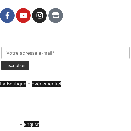
Newsletter
La Boutique
–
Evènementiel
Espace Presse
CGV
–
Mentions Légales
Français
–
English